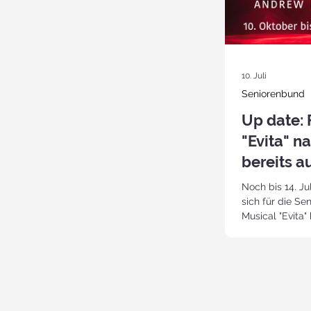
10. Juli
Seniorenbund
Up date: 
"Evita" n
bereits 
Noch bis 14. Ju
sich für die S
Musical "Evita"
Bad Hall am Fr
anzumelden! Ei
Kulturreferenti
(0664/3510177)
(0699/17115671)
Eintritt) für Mi