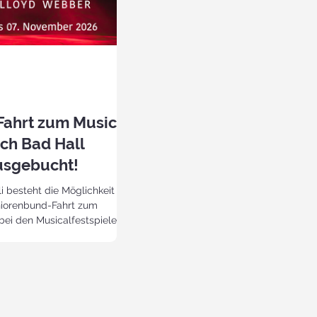
Fahrt zum Musical
ach Bad Hall
ausgebucht!
li besteht die Möglichkeit
eniorenbund-Fahrt zum
 bei den Musicalfestspielen
eitag, 30. Oktober
nfach eine unserer
nnen Resi Spitzbart
 oder Elisabeth Huemer
 anrufen. Die Kosten (Bus +
tglieder betragen 72,60 Euro,