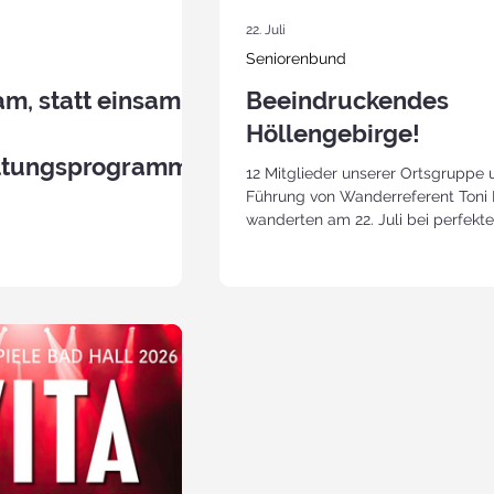
22. Juli
Seniorenbund
m, statt einsam!
Beeindruckendes
Höllengebirge!
ltungsprogramm
12 Mitglieder unserer Ortsgruppe 
. Halbjahr 2026:
Führung von Wanderreferent Toni
wanderten am 22. Juli bei perfekt
Wetterbedingungen von der Bergs
der Feuerkogelseilbahn zum Euro
am Alberfeldkogel, weiter über d
Höllkogel bis zur Riederhütte. Nac
ordentlichen Rast ließ sich die
Wandergruppe am Rückweg noch
der einzigartigen Landschaft des
Höllengebirges beeindrucken, ehe
der Seilbahn wieder hinunter nac
und mit den Autos zurück n