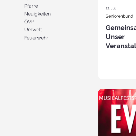
Pfarre
22. Juli
Neuigkeiten
Seniorenbund
ÖVP
Gemeinsa
Umwelt
Unser
Feuerwehr
Veransta
für das 2