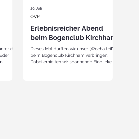
20. Juli
ÖVP
Erlebnisreicher Abend
beim Bogenclub Kirchham
unter der
Dieses Mal durften wir unser „Wocha teil’n“
 Eder
beim Bogenclub Kirchham verbringen.
en
Dabei erhielten wir spannende Einblicke in
tation
den Bogensport und konnten unter
pakreuz
fachkundiger Anleitung selbst Pfeil und
en
Bogen in die Hand nehmen. Nach einer
h einer
interessanten Einführung ging es auch
schon in den Wald. Mit viel Geduld und
mals von
wertvollen Tipps begleitete uns Alois
Thanner durch das Bogencamp und sorgte
 es mit
dafür, dass sowohl Anfänger als auch jene
h Ebensee
mit etwas Erfahrung voll auf ihre Kosten
kamen. Dab