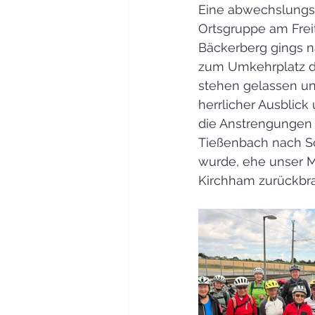
Eine abwechslungsr
Ortsgruppe am Frei
Bäckerberg gings n
zum Umkehrplatz de
stehen gelassen un
herrlicher Ausblic
die Anstrengungen d
Tießenbach nach Sc
wurde, ehe unser M
Kirchham zurückbra