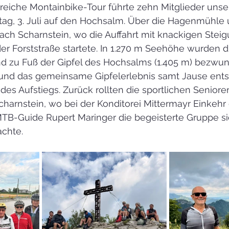
eiche Montainbike-Tour führte zehn Mitglieder unse
tag, 3. Juli auf den Hochsalm. Über die Hagenmühle
ach Scharnstein, wo die Auffahrt mit knackigen Steig
r Forststraße startete. In 1.270 m Seehöhe wurden d
d zu Fuß der Gipfel des Hochsalms (1.405 m) bezwung
k und das gemeinsame Gipfelerlebnis samt Jause ents
es Aufstiegs. Zurück rollten die sportlichen Senior
harnstein, wo bei der Konditorei Mittermayr Einkehr
TB-Guide Rupert Maringer die begeisterte Gruppe si
chte.