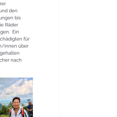
rer 
 und den 
ungen bis 
ie Räder 
en.  Ein 
chädigten für 
en/innen über 
 gehalten 
cher nach 