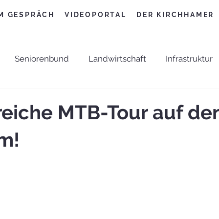
M GESPRÄCH
VIDEOPORTAL
DER KIRCHHAMER
Seniorenbund
Landwirtschaft
Infrastruktur
t
Pfarre
Neuigkeiten
ÖVP
Umwelt
reiche MTB-Tour auf de
m!