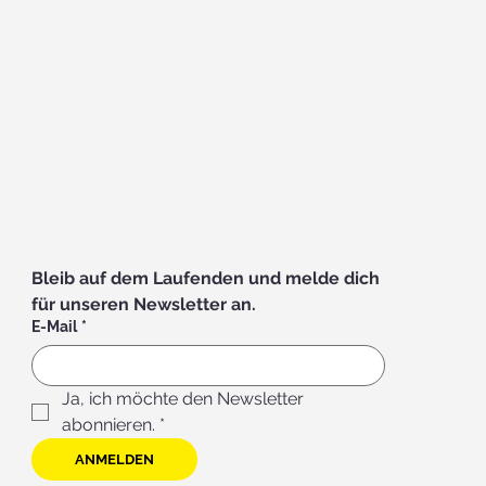
ate: Fahrt zum Musical
ta" nach Bad Hall
its ausgebucht!
Bleib auf dem Laufenden und melde dich 
für unseren Newsletter an.
E-Mail
*
Ja, ich möchte den Newsletter 
abonnieren.
*
ANMELDEN