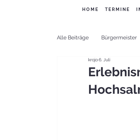
HOME
TERMINE
I
Alle Beiträge
Bürgermeister
krojo
6. Juli
Bildung
Kultur
Spor
Erlebnis
Hochsal
Gesunde Gemeinde